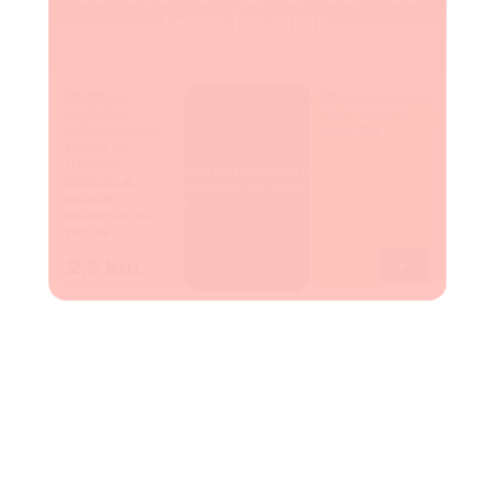
vers l’avenir.
Boutiques
Découvrez ce que
originales,
nous réalisons
aménagements,
ensemble.
projets en
transition
écologique,
activités
artistiques sur
plus de ...
2,5 km.