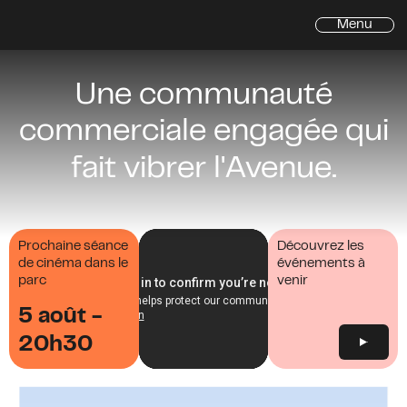
Menu
Inscrivez-vous à l'infolettre de
Une communauté
l'Avenue du Mont-Royal
commerciale engagée qui
Prénom
fait vibrer l'Avenue.
Prénom
*
Nom
*
Prochaine séance
Découvrez les
de cinéma dans le
événements à
Courriel
*
parc
venir
Adresse
5 août -
Adresse
20h30
Ville