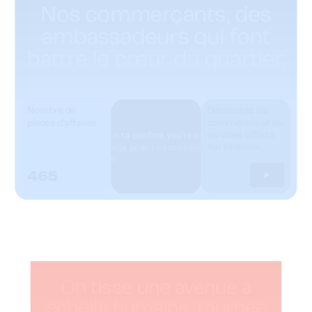
ZIP / Postal Code
*
Nos commerçants, des
ambassadeurs qui font
S'INCRIRE
battre le cœur du quartier.
Nombre de
Découvrez les
places d’affaires.
commerces et les
services offerts
sur l'Avenue.
465
On tisse une avenue à
échelle humaine, tournée