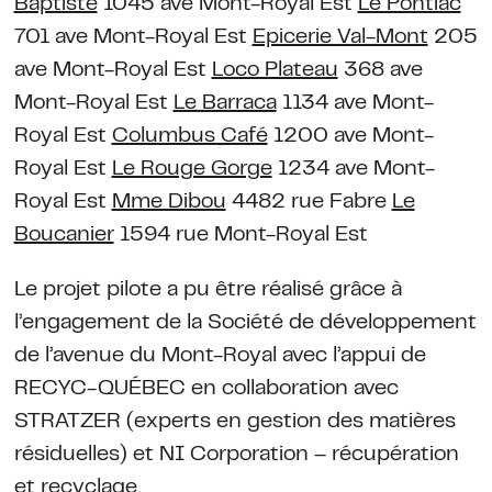
Baptiste
1045 ave Mont-Royal Est
Le Pontiac
701 ave Mont-Royal Est
Epicerie Val-Mont
205
ave Mont-Royal Est
Loco Plateau
368 ave
Mont-Royal Est
Le Barraca
1134 ave Mont-
Royal Est
Columbus Café
1200 ave Mont-
Royal Est
Le Rouge Gorge
1234 ave Mont-
Royal Est
Mme Dibou
4482 rue Fabre
Le
Boucanier
1594 rue Mont-Royal Est
Le projet pilote a pu être réalisé grâce à
l’engagement de la Société de développement
de l’avenue du Mont-Royal avec l’appui de
RECYC-QUÉBEC en collaboration avec
STRATZER (experts en gestion des matières
résiduelles) et NI Corporation – récupération
et recyclage.