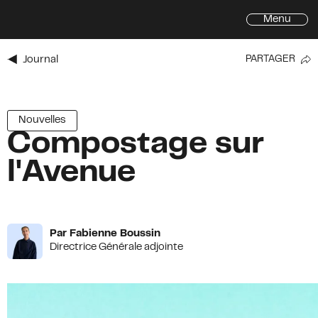
Menu
Journal
PARTAGER
Inscrivez-vous à l'infolettre de
l'Avenue du Mont-Royal
Prénom
Nouvelles
Compostage sur
Prénom
*
l'Avenue
Nom
*
Courriel
*
Par Fabienne Boussin
Adresse
Directrice Générale adjointe
Adresse
Ville