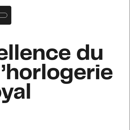
u
cellence du
’horlogerie
yal