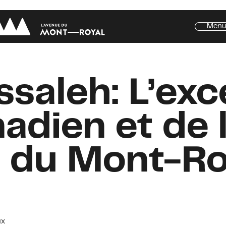
Men
tre de l'Avenue
al
Assaleh: L’ex
dien et de l
e du Mont-Ro
ux