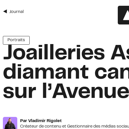
Journal
Inscrivez-vous à l'infolet
du Mont-Roy
Portraits
Prénom
Joailleries 
Prénom
*
Nom
*
diamant cana
Courriel
*
sur l’Avenu
Adresse
Adresse
Ville
Par Vladimir Rigolet
ZIP / Postal Code
*
Créateur de contenu et Gestionnaire des médias socia