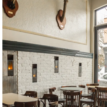
ZIP / Postal Code
*
S'INCRIRE