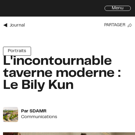
Menu
Journal
PARTAGER
Inscrivez-vous à l'infolettre de
l'Avenue du Mont-Royal
Prénom
Portraits
L'incontournable
Prénom
*
taverne moderne :
Nom
*
Le Bily Kun
Courriel
*
Adresse
Adresse
Par SDAMR
Communications
Ville