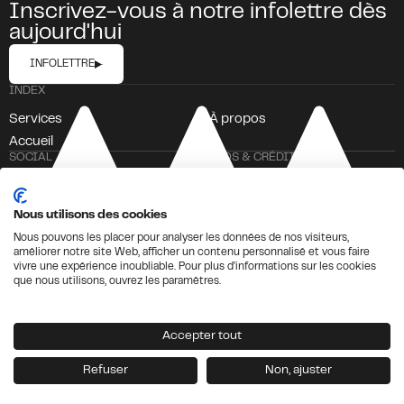
Inscrivez-vous à notre infolettre dès
aujourd'hui
INFOLETTRE
INDEX
Services
À propos
Accueil
SOCIAL
INFOS & CRÉDITS
Crédits
Instagram
Politique de Confidentialité
LinkedIn
Nous utilisons des cookies
TikTok
Nous pouvons les placer pour analyser les données de nos visiteurs,
améliorer notre site Web, afficher un contenu personnalisé et vous faire
Facebook
vivre une expérience inoubliable. Pour plus d'informations sur les cookies
que nous utilisons, ouvrez les paramètres.
Accepter tout
Refuser
Non, ajuster