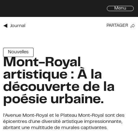
Menu
Journal
PARTAGER
Inscrivez-vous à l'infolettre de
l'Avenue du Mont-Royal
Prénom
Nouvelles
Mont-Royal
Prénom
*
artistique : À la
Nom
*
découverte de la
Courriel
*
poésie urbaine.
Adresse
Adresse
l'Avenue Mont-Royal et le Plateau Mont-Royal sont des
épicentres d'une diversité artistique impressionnante,
Ville
abritant une multitude de murales captivantes.