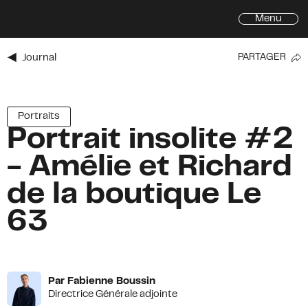
Menu
Journal
PARTAGER
Inscrivez-vous à l'infolettre de
l'Avenue du Mont-Royal
Prénom
Portraits
Portrait insolite #2
Prénom
*
- Amélie et Richard
Nom
*
de la boutique Le
Courriel
*
63
Adresse
Adresse
Ville
Par Fabienne Boussin
Directrice Générale adjointe