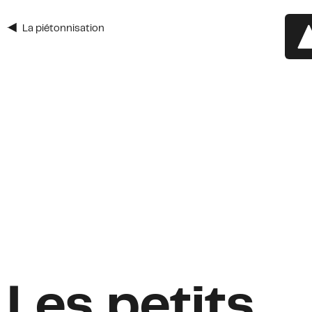
La piétonnisation
Inscrivez-vous à l'infolet
du Mont-Roy
Prénom
Prénom
*
Nom
*
Courriel
*
Adresse
Adresse
Ville
Les petits
ZIP / Postal Code
*