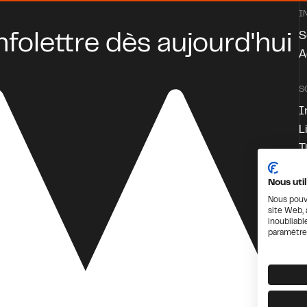
I
S
nfolettre dès aujourd'hui
A
S
I
L
T
F
Nous uti
Nous pouvo
site Web, 
inoubliabl
paramètre