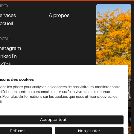
NDEX
ervices
À propos
ccueil
OCIAL
nstagram
inkedIn
ikTok
acebook
lisons des cookies
ns les placer pour analyser les données de nos visiteurs, améliorer notre
afficher un contenu personnalisé et vous faire vivre une expérience
e. Pour plus d'informations sur les cookies que nous utilisons, ouvrez les
s.
Accepter tout
Refuser
Non, ajuster