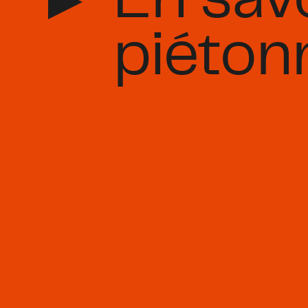
En savo
piéton