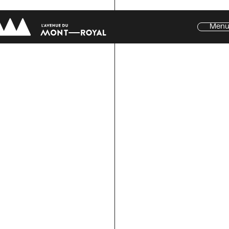
Men
tre de l'Avenue
al