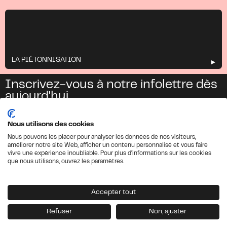
LA PIÉTONNISATION
Inscrivez-vous à notre infolettre dès
aujourd'hui
INFOLETTRE
Nous utilisons des cookies
INDEX
Nous pouvons les placer pour analyser les données de nos visiteurs,
Services
À propos
améliorer notre site Web, afficher un contenu personnalisé et vous faire
vivre une expérience inoubliable. Pour plus d'informations sur les cookies
Accueil
que nous utilisons, ouvrez les paramètres.
SOCIAL
INFOS & CRÉDITS
Crédits
Instagram
Accepter tout
Politique de Confidentialité
LinkedIn
TikTok
Refuser
Non, ajuster
Facebook