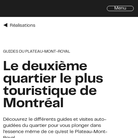
Menu
Réalisations
Inscrivez-vous à l'infolettre de
l'Avenue du Mont-Royal
GUIDES DU PLATEAU-MONT-ROYAL
Prénom
Prénom
*
Le deuxième
Nom
*
quartier le plus
touristique de
Courriel
*
Montréal
Adresse
Adresse
Découvrez le différents guides et visites auto-
guidées du quartier pour vous plonger dans
Ville
l'essence même de ce qu'est le Plateau-Mont-